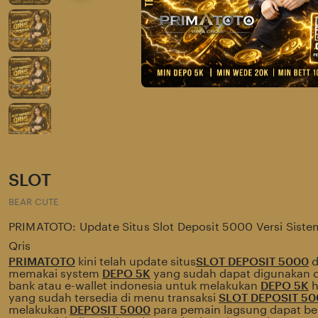
Price:
SLOT
BEAR CUTE
PRIMATOTO: Update Situs Slot Deposit 5000 Versi Siste
Qris
PRIMATOTO
kini telah update situs
SLOT DEPOSIT 5000
d
memakai system
DEPO 5K
yang sudah dapat digunakan 
bank atau e-wallet indonesia untuk melakukan
DEPO 5K
h
yang sudah tersedia di menu transaksi
SLOT DEPOSIT 5
melakukan
DEPOSIT 5000
para pemain lagsung dapat b