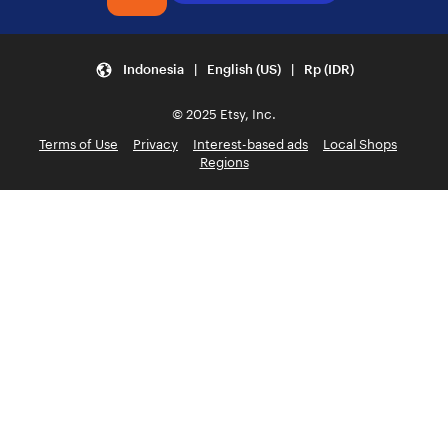
Indonesia | English (US) | Rp (IDR)
© 2025 Etsy, Inc.
Terms of Use
Privacy
Interest-based ads
Local Shops
Regions