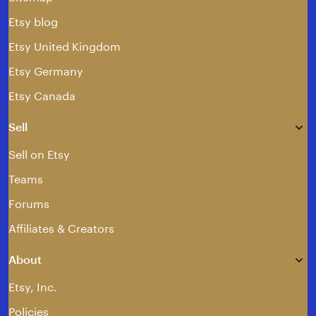
Etsy blog
Etsy United Kingdom
Etsy Germany
Etsy Canada
Sell
Sell on Etsy
Teams
Forums
Affiliates & Creators
About
Etsy, Inc.
Policies